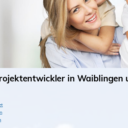
rojektentwickler in Waiblingen
zt
n
n