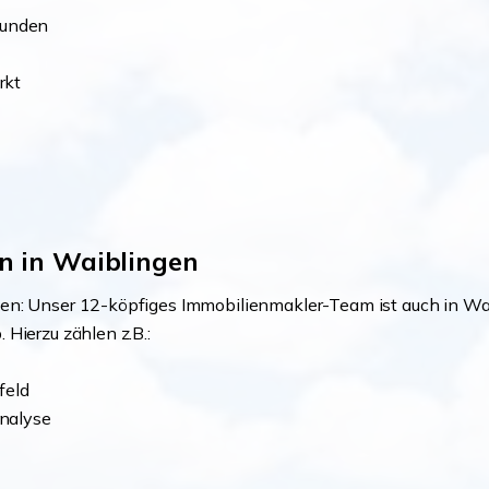
 Kunden
rkt
n in Waiblingen
en: Unser 12-köpfiges Immobilienmakler-Team ist auch in Waib
Hierzu zählen z.B.:
feld
nalyse