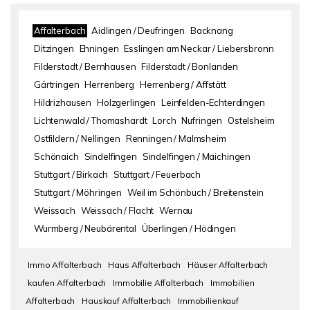
Affalterbach
Aidlingen / Deufringen
Backnang
Ditzingen
Ehningen
Esslingen am Neckar / Liebersbronn
Filderstadt / Bernhausen
Filderstadt / Bonlanden
Gärtringen
Herrenberg
Herrenberg / Affstätt
Hildrizhausen
Holzgerlingen
Leinfelden-Echterdingen
Lichtenwald / Thomashardt
Lorch
Nufringen
Ostelsheim
Ostfildern / Nellingen
Renningen / Malmsheim
Schönaich
Sindelfingen
Sindelfingen / Maichingen
Stuttgart / Birkach
Stuttgart / Feuerbach
Stuttgart / Möhringen
Weil im Schönbuch / Breitenstein
Weissach
Weissach / Flacht
Wernau
Wurmberg / Neubärental
Überlingen / Hödingen
Immo Affalterbach
Haus Affalterbach
Häuser Affalterbach
kaufen Affalterbach
Immobilie Affalterbach
Immobilien
Affalterbach
Hauskauf Affalterbach
Immobilienkauf