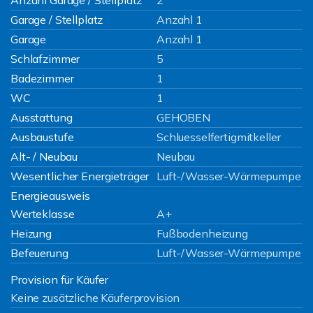
Anzahl Garage / Stellplatz
2
Garage / Stellplatz
Anzahl 1
Garage
Anzahl 1
Schlafzimmer
5
Badezimmer
1
WC
1
Ausstattung
GEHOBEN
Ausbaustufe
Schluesselfertigmitkeller
Alt- / Neubau
Neubau
Wesentlicher Energieträger
Luft-/Wasser-Wärmepumpe
Energieausweis
Werteklasse
A+
Heizung
Fußbodenheizung
Befeuerung
Luft-/Wasser-Wärmepumpe
Provision für Käufer
Keine zusätzliche Käuferprovision