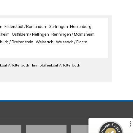
en
Filderstadt / Bonlanden
Gärtringen
Herrenberg
sheim
Ostfildern / Nellingen
Renningen / Malmsheim
buch / Breitenstein
Weissach
Weissach / Flacht
kauf Affalterbach
Immobilienkauf Affalterbach
Kundenbewertungen und Erfahrungen zu
gut Immobilien GmbH
%
100
SEHR GUT
Empfehlungen auf
ProvenExpert.com
5,00
/
4,89
49
3
1
Bewertungen von
Bewertungen auf
anderen Quelle
ProvenExpert.com