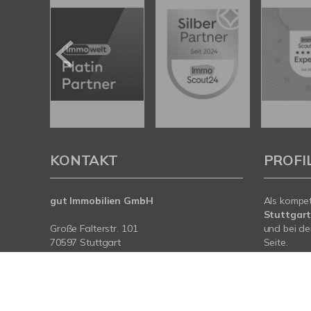
KONTAKT
PROFI
gut Immobilien GmbH
Als kompe
Stuttgar
Große Falterstr. 101
und bei de
70597 Stuttgart
Seite.
Tel.:
0711 / 72209030
Mit umfas
Fax: 0711 / 72209031
Expertise 
rund um I