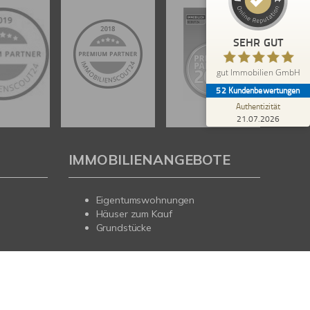
Blick aufs ProvenExpert-Profil werfen
SEHR GUT
Anonym
5,00
gut Immobilien GmbH
Sehr freundliche und kompetente Mitarbeiter.
52
Kundenbewertungen
Authentizität
21.07.2026
IMMOBILIENANGEBOTE
Eigentumswohnungen
Häuser zum Kauf
Grundstücke