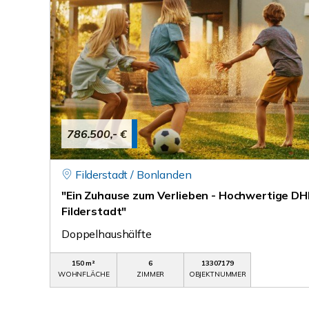
786.500,- €
Filderstadt / Bonlanden
"Ein Zuhause zum Verlieben - Hochwertige DH
Filderstadt"
Doppelhaushälfte
150 m²
6
13307179
WOHNFLÄCHE
ZIMMER
OBJEKTNUMMER