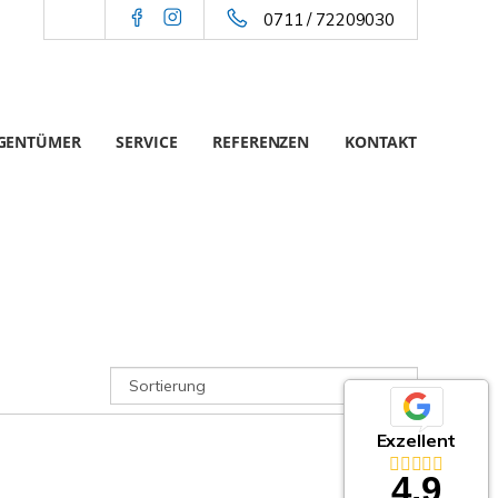
0711 / 72209030
IGENTÜMER
SERVICE
REFERENZEN
KONTAKT
Exzellent
4,9