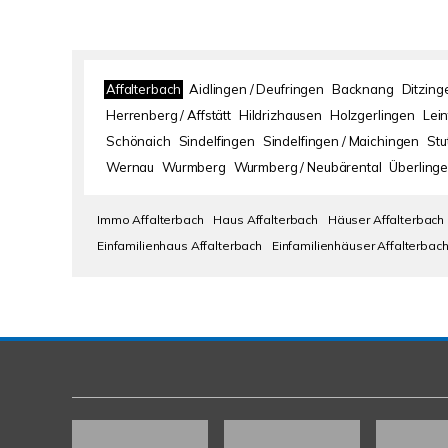
Affalterbach
Aidlingen / Deufringen
Backnang
Ditzing
Herrenberg / Affstätt
Hildrizhausen
Holzgerlingen
Lei
Schönaich
Sindelfingen
Sindelfingen / Maichingen
Stu
Wernau
Wurmberg
Wurmberg / Neubärental
Überlinge
Immo Affalterbach
Haus Affalterbach
Häuser Affalterbach
Einfamilienhaus Affalterbach
Einfamilienhäuser Affalterbac