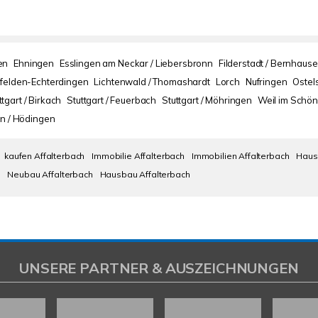
en
Ehningen
Esslingen am Neckar / Liebersbronn
Filderstadt / Bernhaus
nfelden-Echterdingen
Lichtenwald / Thomashardt
Lorch
Nufringen
Ostel
ttgart / Birkach
Stuttgart / Feuerbach
Stuttgart / Möhringen
Weil im Schön
n / Hödingen
kaufen Affalterbach
Immobilie Affalterbach
Immobilien Affalterbach
Haus
h
Neubau Affalterbach
Hausbau Affalterbach
UNSERE PARTNER & AUSZEICHNUNGEN