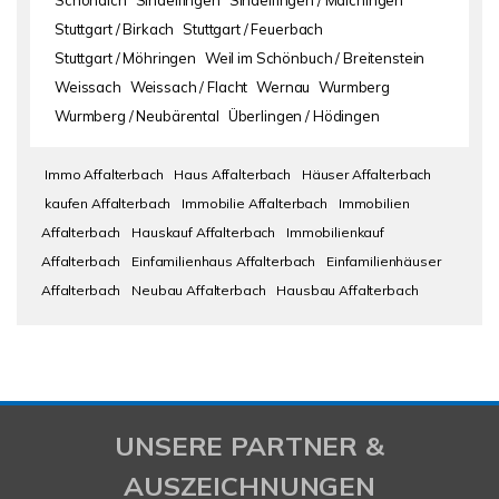
Schönaich
Sindelfingen
Sindelfingen / Maichingen
Stuttgart / Birkach
Stuttgart / Feuerbach
Stuttgart / Möhringen
Weil im Schönbuch / Breitenstein
Weissach
Weissach / Flacht
Wernau
Wurmberg
Wurmberg / Neubärental
Überlingen / Hödingen
Immo Affalterbach
Haus Affalterbach
Häuser Affalterbach
kaufen Affalterbach
Immobilie Affalterbach
Immobilien
Affalterbach
Hauskauf Affalterbach
Immobilienkauf
Affalterbach
Einfamilienhaus Affalterbach
Einfamilienhäuser
Affalterbach
Neubau Affalterbach
Hausbau Affalterbach
UNSERE PARTNER &
AUSZEICHNUNGEN