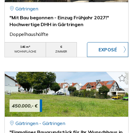
Gärtringen
"Mit Bau begonnen - Einzug Frühjahr 2027!"
Hochwertige DHH in Gärtringen
Doppelhaushälfte
146 m²
6
WOHNFLÄCHE
ZIMMER
450.000,- €
Gärtringen - Gärtringen
"Einmaliges Baugrundstück für Ihr Wunschhaus in