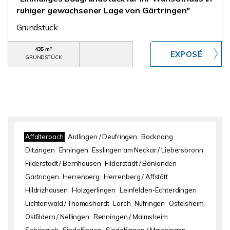
ruhiger gewachsener Lage von Gärtringen"
Grundstück
435 m²
GRUNDSTÜCK
Affalterbach
Aidlingen / Deufringen
Backnang
Ditzingen
Ehningen
Esslingen am Neckar / Liebersbronn
Filderstadt / Bernhausen
Filderstadt / Bonlanden
Gärtringen
Herrenberg
Herrenberg / Affstätt
Hildrizhausen
Holzgerlingen
Leinfelden-Echterdingen
Lichtenwald / Thomashardt
Lorch
Nufringen
Ostelsheim
Ostfildern / Nellingen
Renningen / Malmsheim