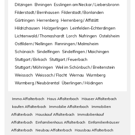
Ditzingen
Ehningen
Esslingen am Neckar / Liebersbronn
Filderstadt / Bernhausen
Filderstadt / Bonlanden
Gärtringen
Herrenberg
Herrenberg / Affstätt
Hildrizhausen
Holzgerlingen
Leinfelden-Echterdingen
Lichtenwald / Thomashardt
Lorch
Nufringen
Ostelsheim
Ostfildern / Nellingen
Renningen / Malmsheim
Schönaich
Sindelfingen
Sindelfingen / Maichingen
Stuttgart / Birkach
Stuttgart / Feuerbach
Stuttgart / Möhringen
Weil im Schönbuch / Breitenstein
Weissach
Weissach / Flacht
Wernau
Wurmberg
Wurmberg / Neubärental
Überlingen / Hödingen
Immo Affalterbach
Haus Affalterbach
Häuser Affalterbach
kaufen Affalterbach
Immobilie Affalterbach
Immobilien
Affalterbach
Hauskauf Affalterbach
Immobilienkauf
Affalterbach
Einfamilienhaus Affalterbach
Einfamilienhäuser
Affalterbach
Neubau Affalterbach
Hausbau Affalterbach