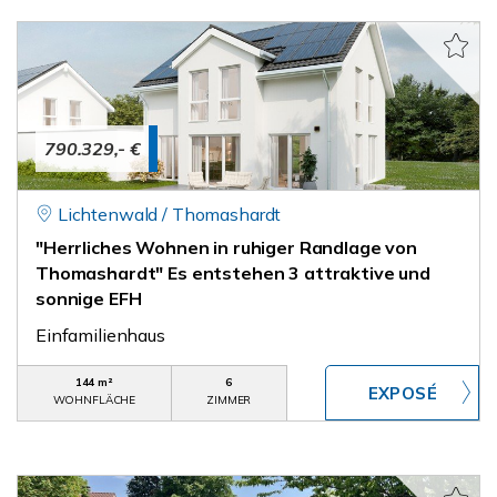
790.329,- €
Lichtenwald / Thomashardt
"Herrliches Wohnen in ruhiger Randlage von
Thomashardt" Es entstehen 3 attraktive und
sonnige EFH
Einfamilienhaus
144 m²
6
WOHNFLÄCHE
ZIMMER