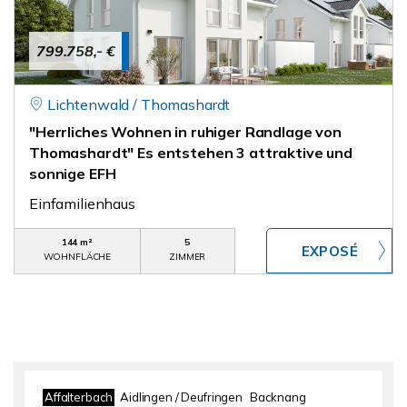
799.758,- €
Lichtenwald / Thomashardt
"Herrliches Wohnen in ruhiger Randlage von
Thomashardt" Es entstehen 3 attraktive und
sonnige EFH
Einfamilienhaus
144 m²
5
WOHNFLÄCHE
ZIMMER
Affalterbach
Aidlingen / Deufringen
Backnang