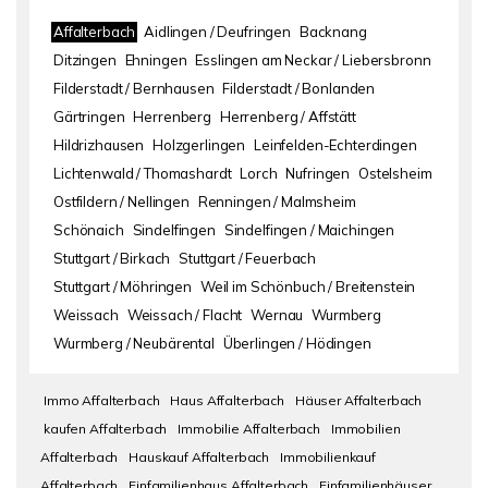
Affalterbach
Aidlingen / Deufringen
Backnang
Ditzingen
Ehningen
Esslingen am Neckar / Liebersbronn
Filderstadt / Bernhausen
Filderstadt / Bonlanden
Gärtringen
Herrenberg
Herrenberg / Affstätt
Hildrizhausen
Holzgerlingen
Leinfelden-Echterdingen
Lichtenwald / Thomashardt
Lorch
Nufringen
Ostelsheim
Ostfildern / Nellingen
Renningen / Malmsheim
Schönaich
Sindelfingen
Sindelfingen / Maichingen
Stuttgart / Birkach
Stuttgart / Feuerbach
Stuttgart / Möhringen
Weil im Schönbuch / Breitenstein
Weissach
Weissach / Flacht
Wernau
Wurmberg
Wurmberg / Neubärental
Überlingen / Hödingen
Immo Affalterbach
Haus Affalterbach
Häuser Affalterbach
kaufen Affalterbach
Immobilie Affalterbach
Immobilien
Affalterbach
Hauskauf Affalterbach
Immobilienkauf
Affalterbach
Einfamilienhaus Affalterbach
Einfamilienhäuser