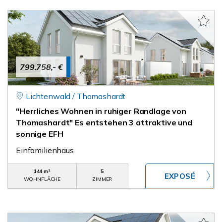
799.758,- €
Lichtenwald / Thomashardt
"Herrliches Wohnen in ruhiger Randlage von
Thomashardt" Es entstehen 3 attraktive und
sonnige EFH
Einfamilienhaus
144 m²
5
WOHNFLÄCHE
ZIMMER