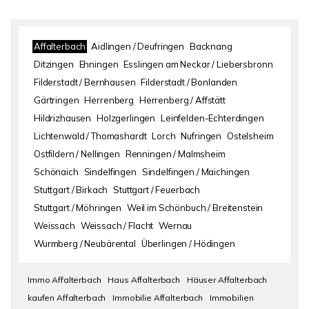
Affalterbach
Aidlingen / Deufringen
Backnang
Ditzingen
Ehningen
Esslingen am Neckar / Liebersbronn
Filderstadt / Bernhausen
Filderstadt / Bonlanden
Gärtringen
Herrenberg
Herrenberg / Affstätt
Hildrizhausen
Holzgerlingen
Leinfelden-Echterdingen
Lichtenwald / Thomashardt
Lorch
Nufringen
Ostelsheim
Ostfildern / Nellingen
Renningen / Malmsheim
Schönaich
Sindelfingen
Sindelfingen / Maichingen
Stuttgart / Birkach
Stuttgart / Feuerbach
Stuttgart / Möhringen
Weil im Schönbuch / Breitenstein
Weissach
Weissach / Flacht
Wernau
Wurmberg / Neubärental
Überlingen / Hödingen
Immo Affalterbach
Haus Affalterbach
Häuser Affalterbach
kaufen Affalterbach
Immobilie Affalterbach
Immobilien