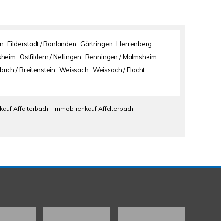
en
Filderstadt / Bonlanden
Gärtringen
Herrenberg
sheim
Ostfildern / Nellingen
Renningen / Malmsheim
buch / Breitenstein
Weissach
Weissach / Flacht
kauf Affalterbach
Immobilienkauf Affalterbach
Kundenbewertungen und Erfahrungen zu