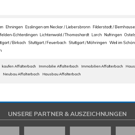
en
Ehningen
Esslingen am Neckar / Liebersbronn
Filderstadt / Bernhaus
nfelden-Echterdingen
Lichtenwald / Thomashardt
Lorch
Nufringen
Ostel
ttgart / Birkach
Stuttgart / Feuerbach
Stuttgart / Möhringen
Weil im Schön
n
kaufen Affalterbach
Immobilie Affalterbach
Immobilien Affalterbach
Haus
h
Neubau Affalterbach
Hausbau Affalterbach
UNSERE PARTNER & AUSZEICHNUNGEN