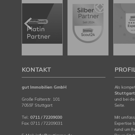
KONTAKT
PROFI
gut Immobilien GmbH
Als kompe
Stuttgar
Große Falterstr. 101
und bei de
70597 Stuttgart
Seite.
Tel.:
0711 / 72209030
Mit umfas
Fax: 0711 / 72209031
Expertise 
rund um I