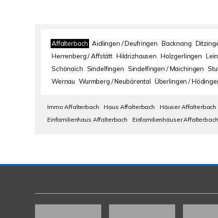
Affalterbach
Aidlingen / Deufringen
Backnang
Ditzing
Herrenberg / Affstätt
Hildrizhausen
Holzgerlingen
Lei
Schönaich
Sindelfingen
Sindelfingen / Maichingen
Stu
Wernau
Wurmberg / Neubärental
Überlingen / Hödinge
Immo Affalterbach
Haus Affalterbach
Häuser Affalterbach
Einfamilienhaus Affalterbach
Einfamilienhäuser Affalterbac