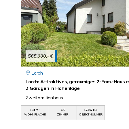
565.000,- €
Lorch
Lorch: Attraktives, geräumiges 2-Fam.-Haus mi
2 Garagen in Höhenlage
Zweifamilienhaus
184 m²
6,5
12307111
WOHNFLÄCHE
ZIMMER
OBJEKTNUMMER