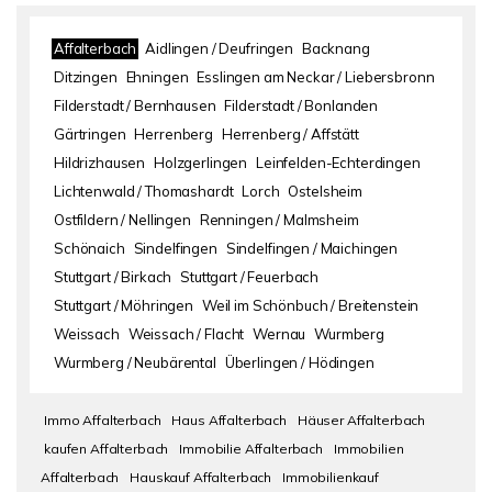
Affalterbach
Aidlingen / Deufringen
Backnang
Ditzingen
Ehningen
Esslingen am Neckar / Liebersbronn
Filderstadt / Bernhausen
Filderstadt / Bonlanden
Gärtringen
Herrenberg
Herrenberg / Affstätt
Hildrizhausen
Holzgerlingen
Leinfelden-Echterdingen
Lichtenwald / Thomashardt
Lorch
Ostelsheim
Ostfildern / Nellingen
Renningen / Malmsheim
Schönaich
Sindelfingen
Sindelfingen / Maichingen
Stuttgart / Birkach
Stuttgart / Feuerbach
Stuttgart / Möhringen
Weil im Schönbuch / Breitenstein
Weissach
Weissach / Flacht
Wernau
Wurmberg
Wurmberg / Neubärental
Überlingen / Hödingen
Immo Affalterbach
Haus Affalterbach
Häuser Affalterbach
kaufen Affalterbach
Immobilie Affalterbach
Immobilien
Affalterbach
Hauskauf Affalterbach
Immobilienkauf