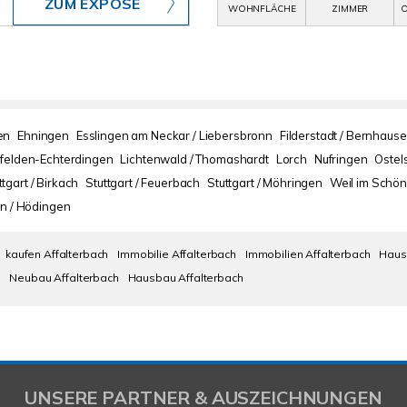
ZUM EXPOSÉ
WOHNFLÄCHE
ZIMMER
O
en
Ehningen
Esslingen am Neckar / Liebersbronn
Filderstadt / Bernhaus
nfelden-Echterdingen
Lichtenwald / Thomashardt
Lorch
Nufringen
Ostel
ttgart / Birkach
Stuttgart / Feuerbach
Stuttgart / Möhringen
Weil im Schön
n / Hödingen
kaufen Affalterbach
Immobilie Affalterbach
Immobilien Affalterbach
Haus
h
Neubau Affalterbach
Hausbau Affalterbach
UNSERE PARTNER & AUSZEICHNUNGEN