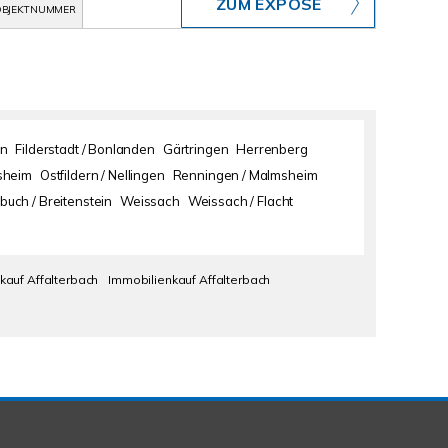
ZUM EXPOSÉ
BJEKTNUMMER
en
Filderstadt / Bonlanden
Gärtringen
Herrenberg
sheim
Ostfildern / Nellingen
Renningen / Malmsheim
buch / Breitenstein
Weissach
Weissach / Flacht
kauf Affalterbach
Immobilienkauf Affalterbach