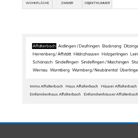
WOHNFLÄCHE
ZIMMER
OBJEKTNUMMER
Affalterbach
Aidlingen / Deufringen
Backnang
Ditzing
Herrenberg / Affstätt
Hildrizhausen
Holzgerlingen
Lei
Schönaich
Sindelfingen
Sindelfingen / Maichingen
Stu
Wernau
Wurmberg
Wurmberg / Neubärental
Überlinge
Immo Affalterbach
Haus Affalterbach
Häuser Affalterbach
Einfamilienhaus Affalterbach
Einfamilienhäuser Affalterbac