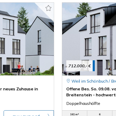
712.000,- €
Weil im Schönbuch / Br
hr neues Zuhause in
Offene Bes. So. 09.08. v
Breitenstein - hochwer
Doppelhaushälfte
161 m²
6