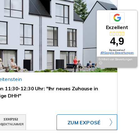
Exzellent
4,9
Basierend auf
49 Google-Bewertungen
Echtheit von Bewertungen
eitenstein
on 11:30-12:30 Uhr: "Ihr neues Zuhause in
tige DHH"
13307152
ZUM EXPOSÉ
BJEKTNUMMER