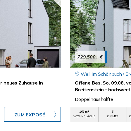
729.500,- €
Weil im Schönbuch / Br
hr neues Zuhause in
Offene Bes. So. 09.08. v
Breitenstein - hochwer
Doppelhaushälfte
161 m²
6
ZUM EXPOSÉ
WOHNFLÄCHE
ZIMMER
O