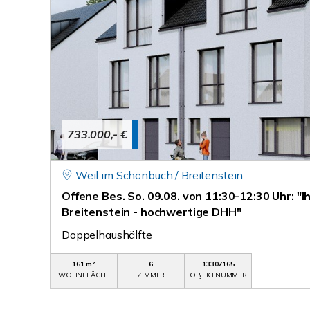
733.000,- €
Weil im Schönbuch / Breitenstein
Offene Bes. So. 09.08. von 11:30-12:30 Uhr: "I
Breitenstein - hochwertige DHH"
Doppelhaushälfte
161 m²
6
13307165
WOHNFLÄCHE
ZIMMER
OBJEKTNUMMER