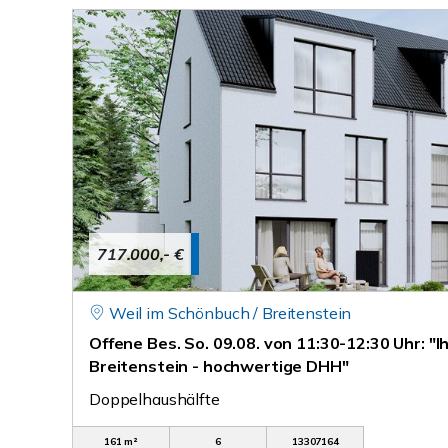
717.000,- €
Weil im Schönbuch / Breitenstein
Offene Bes. So. 09.08. von 11:30-12:30 Uhr: "I
Breitenstein - hochwertige DHH"
Doppelhaushälfte
161 m²
6
13307164