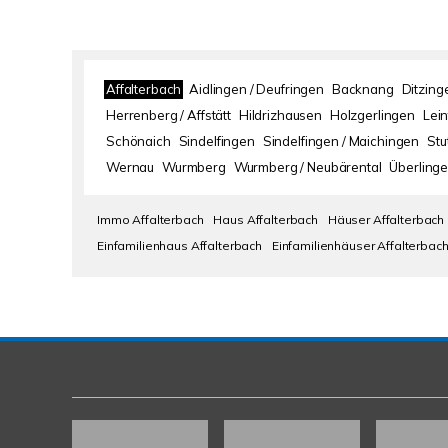
Affalterbach
Aidlingen / Deufringen
Backnang
Ditzing
Herrenberg / Affstätt
Hildrizhausen
Holzgerlingen
Lei
Schönaich
Sindelfingen
Sindelfingen / Maichingen
Stu
Wernau
Wurmberg
Wurmberg / Neubärental
Überlinge
Immo Affalterbach
Haus Affalterbach
Häuser Affalterbach
Einfamilienhaus Affalterbach
Einfamilienhäuser Affalterbac