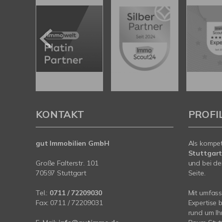
KONTAKT
PROFI
gut Immobilien GmbH
Als kompe
Stuttgar
Große Falterstr. 101
und bei de
70597 Stuttgart
Seite.
Tel.:
0711 / 72209030
Mit umfas
Fax: 0711 / 72209031
Expertise 
rund um I