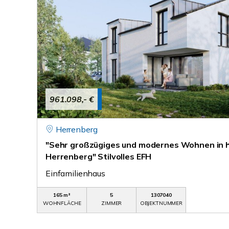
961.098,- €
Herrenberg
"Sehr großzügiges und modernes Wohnen in h
Herrenberg" Stilvolles EFH
Einfamilienhaus
165 m²
5
1307040
WOHNFLÄCHE
ZIMMER
OBJEKTNUMMER