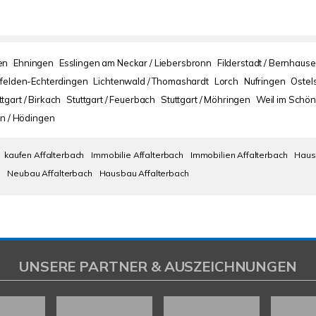
en
Ehningen
Esslingen am Neckar / Liebersbronn
Filderstadt / Bernhaus
nfelden-Echterdingen
Lichtenwald / Thomashardt
Lorch
Nufringen
Ostel
ttgart / Birkach
Stuttgart / Feuerbach
Stuttgart / Möhringen
Weil im Schön
n / Hödingen
kaufen Affalterbach
Immobilie Affalterbach
Immobilien Affalterbach
Haus
h
Neubau Affalterbach
Hausbau Affalterbach
UNSERE PARTNER & AUSZEICHNUNGEN