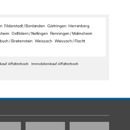
en
Filderstadt / Bonlanden
Gärtringen
Herrenberg
sheim
Ostfildern / Nellingen
Renningen / Malmsheim
buch / Breitenstein
Weissach
Weissach / Flacht
kauf Affalterbach
Immobilienkauf Affalterbach
Kundenbewertungen und Erfahrungen zu