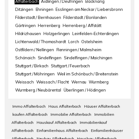
Affalterbach
Aidlingen / Deufringen
Backnang
Ditzingen
Ehningen
Esslingen am Neckar / Liebersbronn
Filderstadt / Bernhausen
Filderstadt / Bonlanden
Gärtringen
Herrenberg
Herrenberg / Affstätt
Hildrizhausen
Holzgerlingen
Leinfelden-Echterdingen
Lichtenwald / Thomashardt
Lorch
Ostelsheim
Ostfildern / Nellingen
Renningen / Malmsheim
Schönaich
Sindelfingen
Sindelfingen / Maichingen
Stuttgart / Birkach
Stuttgart / Feuerbach
Stuttgart / Möhringen
Weil im Schönbuch / Breitenstein
Weissach
Weissach / Flacht
Wernau
Wurmberg
Wurmberg / Neubärental
Überlingen / Hödingen
Immo Affalterbach
Haus Affalterbach
Häuser Affalterbach
kaufen Affalterbach
Immobilie Affalterbach
Immobilien
Affalterbach
Hauskauf Affalterbach
Immobilienkauf
Affalterbach
Einfamilienhaus Affalterbach
Einfamilienhäuser
Affalterbach
Neubau Affalterbach
Hausbau Affalterbach