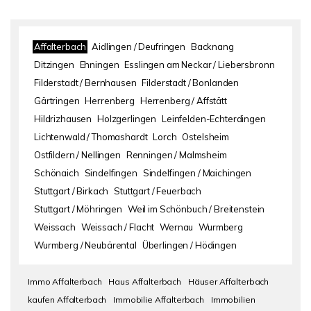
Affalterbach
Aidlingen / Deufringen
Backnang
Ditzingen
Ehningen
Esslingen am Neckar / Liebersbronn
Filderstadt / Bernhausen
Filderstadt / Bonlanden
Gärtringen
Herrenberg
Herrenberg / Affstätt
Hildrizhausen
Holzgerlingen
Leinfelden-Echterdingen
Lichtenwald / Thomashardt
Lorch
Ostelsheim
Ostfildern / Nellingen
Renningen / Malmsheim
Schönaich
Sindelfingen
Sindelfingen / Maichingen
Stuttgart / Birkach
Stuttgart / Feuerbach
Stuttgart / Möhringen
Weil im Schönbuch / Breitenstein
Weissach
Weissach / Flacht
Wernau
Wurmberg
Wurmberg / Neubärental
Überlingen / Hödingen
Immo Affalterbach
Haus Affalterbach
Häuser Affalterbach
kaufen Affalterbach
Immobilie Affalterbach
Immobilien