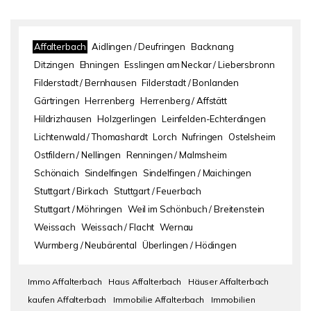
Affalterbach
Aidlingen / Deufringen
Backnang
Ditzingen
Ehningen
Esslingen am Neckar / Liebersbronn
Filderstadt / Bernhausen
Filderstadt / Bonlanden
Gärtringen
Herrenberg
Herrenberg / Affstätt
Hildrizhausen
Holzgerlingen
Leinfelden-Echterdingen
Lichtenwald / Thomashardt
Lorch
Nufringen
Ostelsheim
Ostfildern / Nellingen
Renningen / Malmsheim
Schönaich
Sindelfingen
Sindelfingen / Maichingen
Stuttgart / Birkach
Stuttgart / Feuerbach
Stuttgart / Möhringen
Weil im Schönbuch / Breitenstein
Weissach
Weissach / Flacht
Wernau
Wurmberg / Neubärental
Überlingen / Hödingen
Immo Affalterbach
Haus Affalterbach
Häuser Affalterbach
kaufen Affalterbach
Immobilie Affalterbach
Immobilien