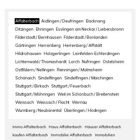
Affalterbach
Aidlingen / Deufringen
Backnang
Ditzingen
Ehningen
Esslingen am Neckar / Liebersbronn
Filderstadt / Bernhausen
Filderstadt / Bonlanden
Gärtringen
Herrenberg
Herrenberg / Affstätt
Hildrizhausen
Holzgerlingen
Leinfelden-Echterdingen
Lichtenwald / Thomashardt
Lorch
Nufringen
Ostelsheim
Ostfildern / Nellingen
Renningen / Malmsheim
Schönaich
Sindelfingen
Sindelfingen / Maichingen
Stuttgart / Birkach
Stuttgart / Feuerbach
Stuttgart / Möhringen
Weil im Schönbuch / Breitenstein
Weissach
Weissach / Flacht
Wernau
Wurmberg / Neubärental
Überlingen / Hödingen
Immo Affalterbach
Haus Affalterbach
Häuser Affalterbach
kaufen Affalterbach
Immobilie Affalterbach
Immobilien