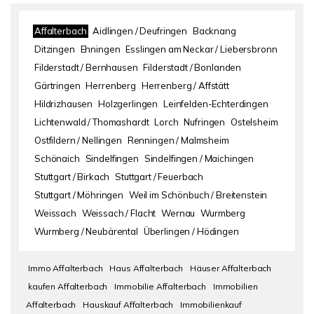
Affalterbach
Aidlingen / Deufringen
Backnang
Ditzingen
Ehningen
Esslingen am Neckar / Liebersbronn
Filderstadt / Bernhausen
Filderstadt / Bonlanden
Gärtringen
Herrenberg
Herrenberg / Affstätt
Hildrizhausen
Holzgerlingen
Leinfelden-Echterdingen
Lichtenwald / Thomashardt
Lorch
Nufringen
Ostelsheim
Ostfildern / Nellingen
Renningen / Malmsheim
Schönaich
Sindelfingen
Sindelfingen / Maichingen
Stuttgart / Birkach
Stuttgart / Feuerbach
Stuttgart / Möhringen
Weil im Schönbuch / Breitenstein
Weissach
Weissach / Flacht
Wernau
Wurmberg
Wurmberg / Neubärental
Überlingen / Hödingen
Immo Affalterbach
Haus Affalterbach
Häuser Affalterbach
kaufen Affalterbach
Immobilie Affalterbach
Immobilien
Affalterbach
Hauskauf Affalterbach
Immobilienkauf