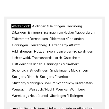
Affalterbach
Aidlingen / Deufringen
Backnang
Ditzingen
Ehningen
Esslingen am Neckar / Liebersbronn
Filderstadt / Bernhausen
Filderstadt / Bonlanden
Gärtringen
Herrenberg
Herrenberg / Affstätt
Hildrizhausen
Holzgerlingen
Leinfelden-Echterdingen
Lichtenwald / Thomashardt
Lorch
Ostelsheim
Ostfildern / Nellingen
Renningen / Malmsheim
Schönaich
Sindelfingen
Sindelfingen / Maichingen
Stuttgart / Birkach
Stuttgart / Feuerbach
Stuttgart / Möhringen
Weil im Schönbuch / Breitenstein
Weissach
Weissach / Flacht
Wernau
Wurmberg
Wurmberg / Neubärental
Überlingen / Hödingen
Immo Affalterbach
Haus Affalterbach
Häuser Affalterbach