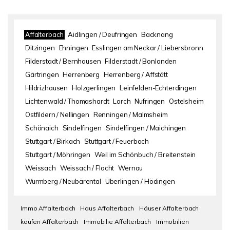
Affalterbach
Aidlingen / Deufringen
Backnang
Ditzingen
Ehningen
Esslingen am Neckar / Liebersbronn
Filderstadt / Bernhausen
Filderstadt / Bonlanden
Gärtringen
Herrenberg
Herrenberg / Affstätt
Hildrizhausen
Holzgerlingen
Leinfelden-Echterdingen
Lichtenwald / Thomashardt
Lorch
Nufringen
Ostelsheim
Ostfildern / Nellingen
Renningen / Malmsheim
Schönaich
Sindelfingen
Sindelfingen / Maichingen
Stuttgart / Birkach
Stuttgart / Feuerbach
Stuttgart / Möhringen
Weil im Schönbuch / Breitenstein
Weissach
Weissach / Flacht
Wernau
Wurmberg / Neubärental
Überlingen / Hödingen
Immo Affalterbach
Haus Affalterbach
Häuser Affalterbach
kaufen Affalterbach
Immobilie Affalterbach
Immobilien